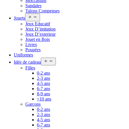
Moccassins
Sandales
Talons Compenses
Open
Jouets
menu
Jeux Educatif
Jeux D’imitation
Jeux D’exterieur
Jouet en Bois
Livres
Poupées
Uniformes
Open
Idée de cadeau
menu
Filles
0-2 ans
2-3 ans
4-5 ans
6-7 ans
8-9 ans
+10 ans
Garçons
0-2 ans
2-3 ans
4-5 ans
6-7 ans